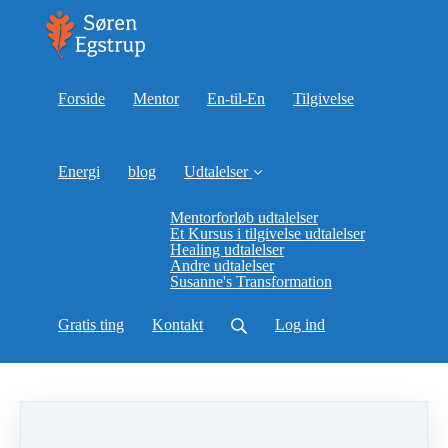
Forside
Mentor
En-til-En
Tilgivelse
Energi
blog
Udtalelser
Mentorforløb udtalelser
Et Kursus i tilgivelse udtalelser
Healing udtalelser
Andre udtalelser
Susanne's Transformation
Gratis ting
Kontakt
Log ind