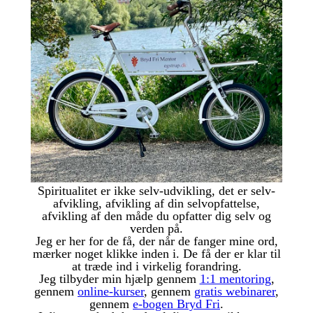
Spiritualitet er ikke selv-udvikling, det er selv-
afvikling, afvikling af din selvopfattelse,
afvikling af den måde du opfatter dig selv og
verden på.
Jeg er her for de få, der når de fanger mine ord,
mærker noget klikke inden i. De få der er klar til
at træde ind i virkelig forandring.
Jeg tilbyder min hjælp gennem
1:1 mentoring
,
gennem
online-kurser
, gennem
gratis webinarer
,
gennem
e-bogen Bryd Fri
.