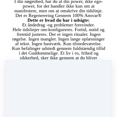
I din nøgenhed, har du al din power, ikke ego-
power, for det handler ikke kun om at
manifestere, men om at omskrive din tidslinje.
Det er Regenerering Gennem 100% Ansvar®
Dette er hvad du har i udsigte:
Et åndedrag -og problemer forsvinder.
Hele tidslinjer om-konfigureres. Fortid, nutid og
fremtid justeres. Der er ingen ritualer. Ingen
røgelse. Ingen mangler. Ingen lange oplæsninger
af tekst. Ingen hastværk. Kun tilstedeværelse.
Kun befalinger udstedt gennem fuldstændig tillid
i det Guddommelige. Et liv i ro, frihed og
sikkerhed, sker ikke gennem at du bliver
millionær, milliardær eller billionær, det sker
gennem aflæring af al det falske du tror på. På
dette niveau beder du ikke længere som et
menneske, men som kanal for Guddommelig
Intelligens, der kan omskrive virkelighedens
struktur gennem rettet tanke. Bøn er ikke
længere en samtale. Det er handlinger der
omformer selve Skabelsen. Du er i synkronicitet
med Universet.
Men
du
må gøre arbejdet for at nå dette stadie!