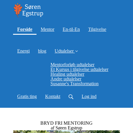
(current)
Forside
Mentor
En-til-En
Tilgivelse
Energi
blog
Udtalelser
Mentorforløb udtalelser
Et Kursus i tilgivelse udtalelser
Healing udtalelser
Andre udtalelser
Susanne's Transformation
Gratis ting
Kontakt
Log ind
BRYD FRI MENTORING
af Søren Egstrup