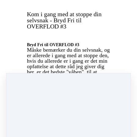
Kom i gang med at stoppe din
selvsnak - Bryd Fri til
OVERFLOD #3
Bryd Fri til OVERFLOD #3
Måske bemærker du din selvsnak, og
er allerede i gang med at stoppe den,
hvis du allerede er i gang er det min
opfattelse at dette råd jeg giver dig
her, er det bedste "våben", til at
bliver endnu mere opmærksom på
hvor meget selvsnak du har.
Det er ikke sjovt at blive klar over,
hvor meget selvsnak vi har - og når
vi så senere finder ud af at der bliver
mere og mere, kan man blive helt
bange. Men det at du synes at få
mere og mere selvsnak, er blot det,
at du nu er blevet opmærksom på
det, og dermed har du nu endnu
større mulighed for at gøre noget ved