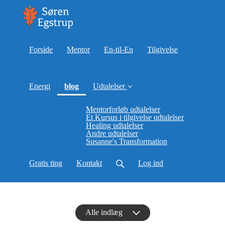
Forside
Mentor
En-til-En
Tilgivelse
(current)
Energi
blog
Udtalelser
Mentorforløb udtalelser
Et Kursus i tilgivelse udtalelser
Healing udtalelser
Andre udtalelser
Susanne's Transformation
Gratis ting
Kontakt
Log ind
Alle indlæg