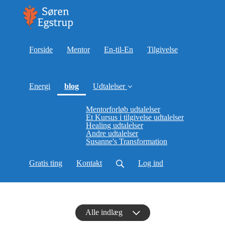
Forside
Mentor
En-til-En
Tilgivelse
(current)
Energi
blog
Udtalelser
Mentorforløb udtalelser
Et Kursus i tilgivelse udtalelser
Healing udtalelser
Andre udtalelser
Susanne's Transformation
Gratis ting
Kontakt
Log ind
Alle indlæg