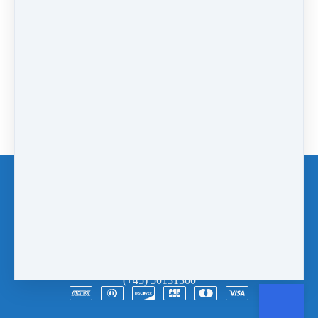
0 kommentarer
Der er endnu ingen kommentarer. Vær den første til at
skrive en!
Skriv en kommentar
Log ind eller tilmeld dig som bruger for at
skrive en kommentar
Blog
Service
Handelsbetingelser
Copyright © 2026
Søren Egstrup
·
Sagasvej 6, 3, th.
·
1861 Frederiksberg C
·
Danmark
·
CVR nr. 26335620
·
(+45) 50131300