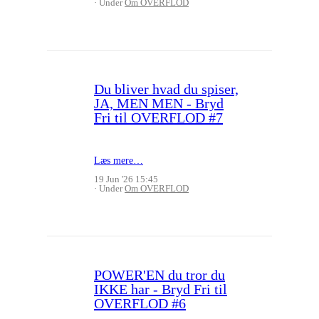
Under
Om OVERFLOD
Du bliver hvad du spiser,
JA, MEN MEN - Bryd
Fri til OVERFLOD #7
Læs mere…
19 Jun '26 15:45
Under
Om OVERFLOD
POWER'EN du tror du
IKKE har - Bryd Fri til
OVERFLOD #6