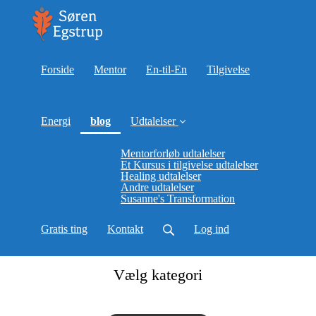
Forside
Mentor
En-til-En
Tilgivelse
(current)
Energi
blog
Udtalelser
Mentorforløb udtalelser
Et Kursus i tilgivelse udtalelser
Healing udtalelser
Andre udtalelser
Susanne's Transformation
Gratis ting
Kontakt
Log ind
Vælg kategori