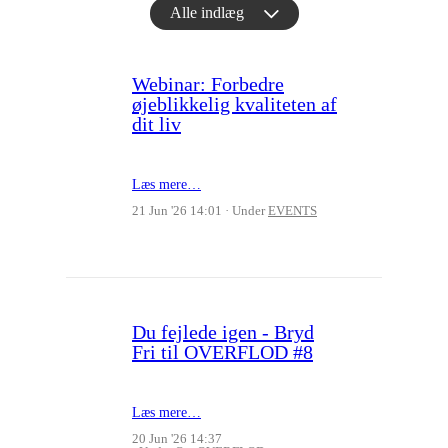
Alle indlæg
Webinar: Forbedre
øjeblikkelig kvaliteten af
dit liv
Læs mere…
21 Jun '26 14:01
Under
EVENTS
Du fejlede igen - Bryd
Fri til OVERFLOD #8
Læs mere…
20 Jun '26 14:37