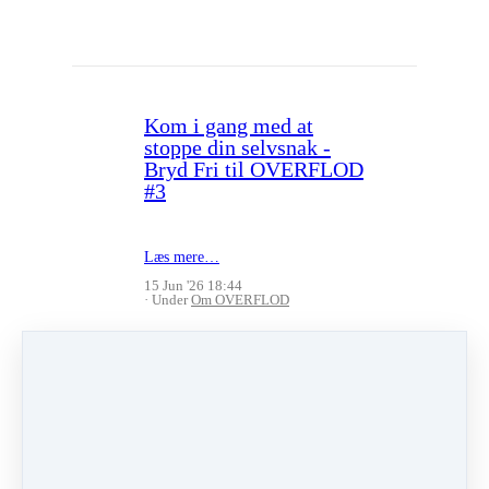
Kom i gang med at
stoppe din selvsnak -
Bryd Fri til OVERFLOD
#3
Læs mere…
15 Jun '26 18:44
Under
Om OVERFLOD
Ikke misse ét sekund -
Bryd Fri til OVERFLOD
#2