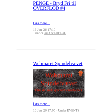
PENGE - Bryd Fri til
OVERFLOD #4
Læs mere…
16 Jun '26 17:19
Under
Om OVERFLOD
Webinaret Spindelvævet
Læs mere…
16 Jun '26 17:05
Under
EVENTS