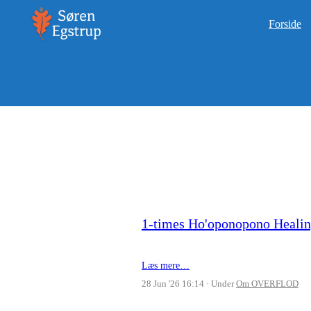
Forside
1-times Ho'oponopono Heali
Læs mere…
28 Jun '26 16:14
Under
Om OVERFLOD