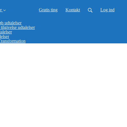
r
Gratis ting
Kontakt
Log ind
b udtalelser
tilgivelse udtalelser
alelser
elser
Transformation