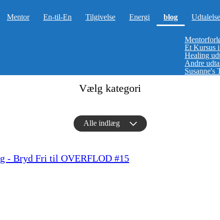
(current)
Mentor
En-til-En
Tilgivelse
Energi
blog
Udtalelse
Mentorforlø
Et Kursus i 
Healing udt
Andre udtal
Susanne's 
Vælg kategori
Alle indlæg
ng - Bryd Fri til OVERFLOD #15