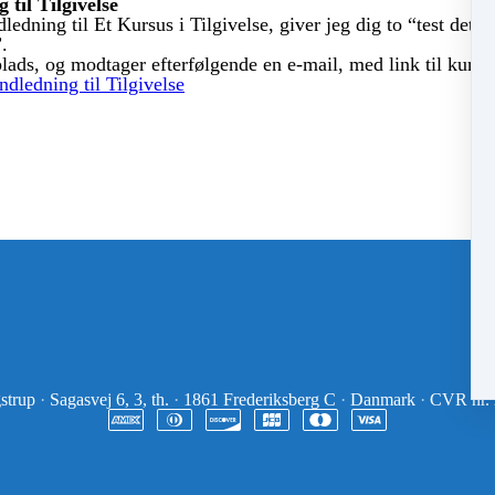
 til Tilgivelse
dledning til Et Kursus i Tilgivelse, giver jeg dig to “test det o
”.
plads, og modtager efterfølgende en e-mail, med link til kurset
ndledning til Tilgivelse
strup
·
Sagasvej 6, 3, th.
·
1861 Frederiksberg C
·
Danmark
·
CVR nr.