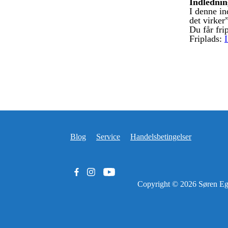
Indledning
I denne in
det virker
Du får fri
Friplads:
I
Blog
Service
Handelsbetingelser
Copyright © 2026
Søren Eg