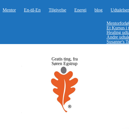
Mentor
En-til-En
Tilgivelse
Energi
blog
Udtalelser
Mentorforløb
Et Kursus i t
Healing udta
Andre udtale
Susanne's T
Gratis ting, fra
Søren Egstrup