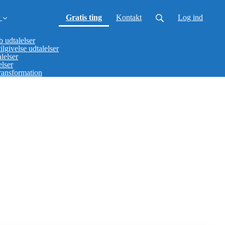
(current)
Gratis ting
Kontakt
Log ind
 udtalelser
ilgivelse udtalelser
lelser
lser
ransformation