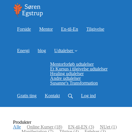
Forside
Mentor
En-til-En
Tilgivelse
Energi
blog
Udtalelser
Mentorforløb udtalelser
Et Kursus i tilgivelse udtalelser
Healing udtalelser
Andre udtalelser
Susanne's Transformation
Gratis ting
Kontakt
Log ind
Produkter
Alle
Online Kurser
(18)
EN-til-EN
(3)
NUet
(1)
Manifestation
(7)
Tilgive
(4)
Følelser
(3)