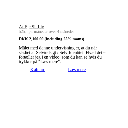
At Eje Sit Liv
525,- pr. måneder over 4 måneder
DKK
2,100.00
(including 25% moms)
Målet med denne undervisning er, at du når
stadiet af Selvindsigt / Selv-Identitet. Hvad det er
fortæller jeg i en video, som du kan se hvis du
trykker på "Læs mere".
Køb nu
Læs mere