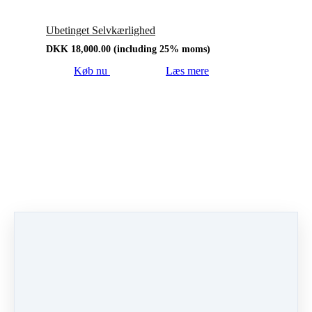
Ubetinget Selvkærlighed
DKK
18,000.00
(including 25% moms)
Køb nu
Læs mere
Prime Dagen
DKK
495.00
(including 25% moms)
Det er at manifesterer din dag, som du ønsker den
skal være.