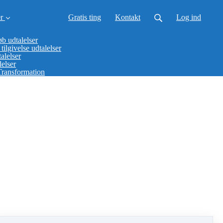
r
Gratis ting
Kontakt
Log ind
b udtalelser
tilgivelse udtalelser
alelser
elser
Transformation