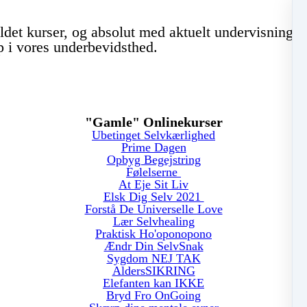
et kurser, og absolut med aktuelt undervisning. Je
p i vores underbevidsthed.
"Gamle" Onlinekurser
Ubetinget Selvkærlighed
Prime Dagen
Opbyg Begejstring
Følelserne
At Eje Sit Liv
Elsk Dig Selv 2021
Forstå De Universelle Love
Lær Selvhealing
Praktisk Ho'oponopono
Ændr Din SelvSnak
Sygdom NEJ TAK
AldersSIKRING
Elefanten kan IKKE
Bryd Fro OnGoing