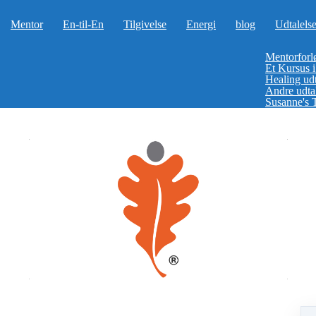
Mentor
En-til-En
Tilgivelse
Energi
blog
Udtalelse
Mentorforlø
Et Kursus i 
Healing udt
Andre udtal
Susanne's 